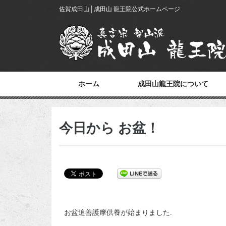
佐賀成田山│成田山 龍王院公式ホームページ
ホーム
成田山龍王院について
今日から お盆！
お盆追善護摩供養が始まりました.