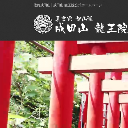
佐賀成田山│成田山 龍王院公式ホームページ