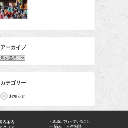
アーカイブ
ア
ー
カ
イ
ブ
カテゴリー
お知らせ
・成田山で行っていること
境内案内
━ 悩み・人生相談
アクセス