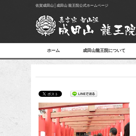
佐賀成田山│成田山 龍王院公式ホームページ
ホーム
成田山龍王院について